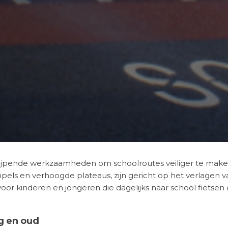
ijpende werkzaamheden om schoolroutes veiliger te mak
pels en verhoogde plateaus, zijn gericht op het verlagen v
voor kinderen en jongeren die dagelijks naar school fietsen 
g en oud