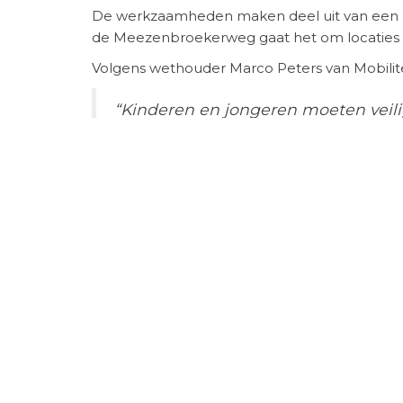
De werkzaamheden maken deel uit van een b
de Meezenbroekerweg gaat het om locaties z
Volgens wethouder Marco Peters van Mobilitei
“Kinderen en jongeren moeten veili
verkeersveiligheidsaanpak pakken w
weggebruikers van, én de buurt.”
Voor middelbare scholieren spelen bovendien 
vrachtwagens en afleiding door mobiele tel
verkeersomgeving.
Wat gebeurt er op de Meezenbroek
De werkzaamheden op de Meezenbroekerweg r
snelheid van auto’s te beperken. Dit helpt ni
de bredere wens om onze wijk veiliger en le
Blijf op de hoogte via de Heerlense