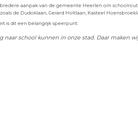
redere aanpak van de gemeente Heerlen om schoolroutes 
oals de Dudoklaan, Gerard Holtlaan, Kasteel Hoensbroekl
t is dit een belangrijk speerpunt:
g naar school kunnen in onze stad. Daar maken wi
ij schoolomgevingen en schoolroutes versneld aan.
extra risico’s, zoals het inschatten van ander verkeersged
efoons of muziek. De maatregelen moeten ook deze kwetsb
erweg?
ichten zich specifiek op het aanbrengen van verkeersr
et alleen scholieren, maar ook bewoners en andere weggebrui
efbaarder te maken.
 bouwapp