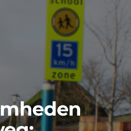
amheden
eg: