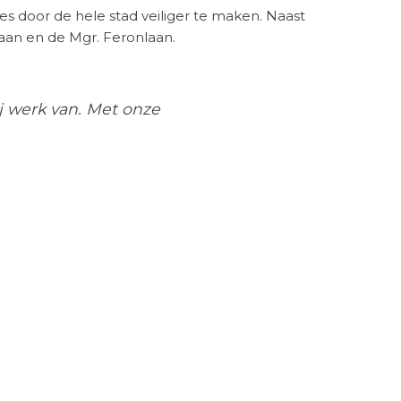
door de hele stad veiliger te maken. Naast
aan en de Mgr. Feronlaan.
j werk van. Met onze
 Daar profiteren alle
rag, de gevaren van dode hoeken bij
are groep ondersteunen in een veiligere
emmers, zoals drempels en plateaus, om de
kers in de buurt. Het project sluit aan bij