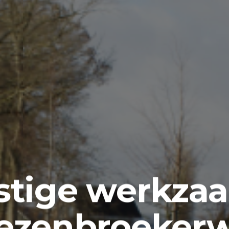
stige werkza
ezenbroekerw