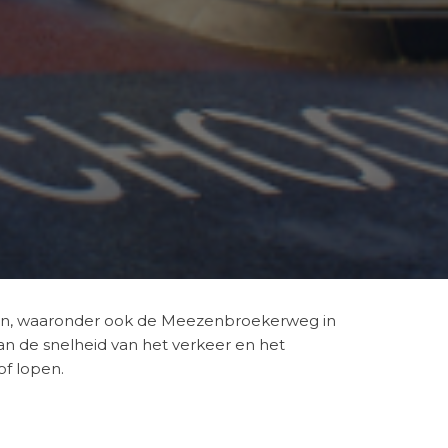
en, waaronder ook de Meezenbroekerweg in
an de snelheid van het verkeer en het
of lopen.