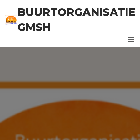
Ga
BUURTORGANISATIE
naar
de
GMSH
inhoud