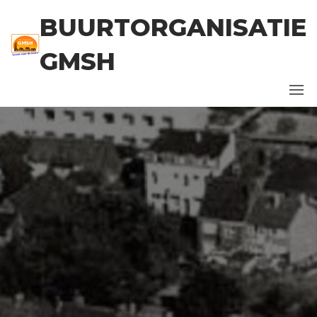
Ga
BUURTORGANISATIE
naar
de
GMSH
inhoud