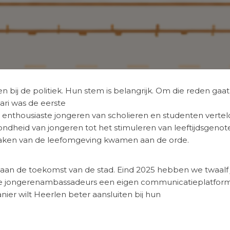
n bij de politiek. Hun stem is belangrijk. Om die reden g
ri was de eerste
nthousiaste jongeren van scholieren en studenten vertelde
ondheid van jongeren tot het stimuleren van leeftijdsgeno
 maken van de leefomgeving kwamen aan de orde.
an de toekomst van de stad. Eind 2025 hebben we twaalf
 jongerenambassadeurs een eigen communicatieplatform op
ier wilt Heerlen beter aansluiten bij hun
e ontvangen de jongerenambassadeurs een vergoeding.
frisse ideeën en een scherpe blik op hun omgeving. Door