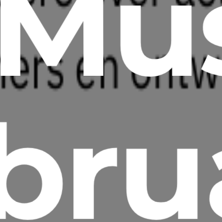
sMu
bru