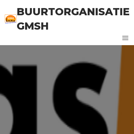
Ga
BUURTORGANISATIE
naar
de
GMSH
inhoud