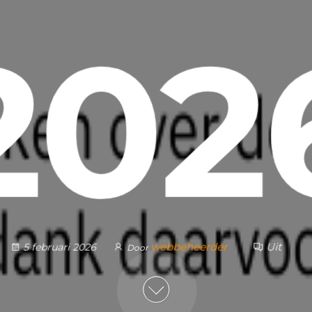
202
webbeheerder
Uit
5 februari 2026
Door