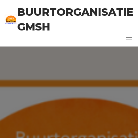
Ga
BUURTORGANISATIE
naar
de
GMSH
inhoud